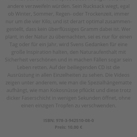
andere ver­zweifeln würden. Sein Ruck­sack wiegt, egal
ob Winter, Sommer, Regen- oder Trocken­zeit, immer
nur um die vier Kilo, und ist derart optimal zu­sammen­
ge­stellt, dass kein überflüssiges Gramm dabei ist. Wer
plant, in der Natur zu über­nachten, sei es nur für einen
Tag oder für ein Jahr, wird Svens Gedanken für eine
große Inspiration halten, den Natur­auf­ent­halt mit
Sicherheit verschönen und in machen Fällen sogar sein
Leben retten. Auf der beiliegenden CD ist die
Ausrüstung in allen Einzelheiten zu sehen. Die Videos
zeigen unter anderem, wie man die Spezial­hänge­matte
auf­hängt, wie man Kokosnüsse pflückt und diese trotz
dicker Faser­schicht in wenigen Sekun­den öffnet, ohne
einen einzigen Tropfen zu ver­schwen­den.
ISBN: 978-3-942510-08-0
Preis: 10,00 €