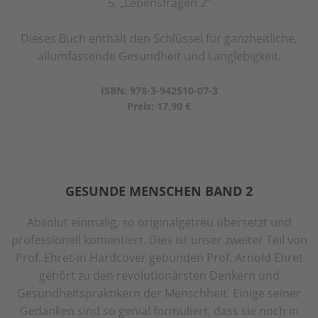
5. „Lebensfragen 2“
Dieses Buch enthält den Schlüssel für ganzheitliche,
allumfassende Gesundheit und Langlebigkeit.
ISBN: 978-3-942510-07-3
Preis: 17,90 €
GESUNDE MENSCHEN BAND 2
Absolut einmalig, so originalgetreu übersetzt und
professionell komentiert. Dies ist unser zweiter Teil von
Prof. Ehret-in Hardcover gebunden Prof. Arnold Ehret
gehört zu den revolutionärsten Denkern und
Gesundheitspraktikern der Menschheit. Einige seiner
Gedanken sind so genial formuliert, dass sie noch in