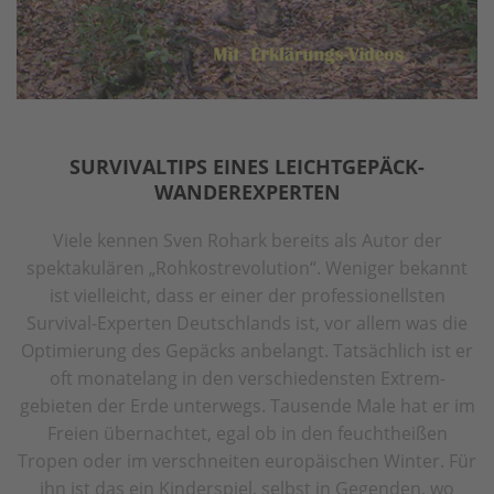
SURVIVALTIPS EINES LEICHTGEPÄCK-
WANDEREXPERTEN
Viele kennen Sven Rohark bereits als Autor der
spektakulären „Roh­kost­revolution“. Weniger be­kannt
ist vielleicht, dass er einer der pro­fes­sio­nell­sten
Survival-Experten Deutschlands ist, vor allem was die
Opti­mierung des Gepäcks anbe­langt. Tatsächlich ist er
oft monatelang in den ver­schiedensten Extrem­
gebieten der Erde unterwegs. Tausende Male hat er im
Freien übernachtet, egal ob in den feuchtheißen
Tropen oder im ver­schnei­ten europäischen Winter. Für
ihn ist das ein Kinder­­spiel, selbst in Gegenden, wo