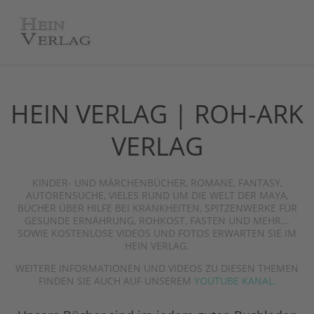
HEIN VERLAG | ROH-ARK
VERLAG
KINDER- UND MÄRCHENBÜCHER, ROMANE, FANTASY,
AUTORENSUCHE, VIELES RUND UM DIE WELT DER MAYA,
BÜCHER ÜBER HILFE BEI KRANKHEITEN, SPITZENWERKE FÜR
GESUNDE ERNÄHRUNG, ROHKOST, FASTEN UND MEHR...
SOWIE KOSTENLOSE VIDEOS UND FOTOS ERWARTEN SIE IM
HEIN VERLAG.
WEITERE INFORMATIONEN UND VIDEOS ZU DIESEN THEMEN
FINDEN SIE AUCH AUF UNSEREM
YOUTUBE KANAL.