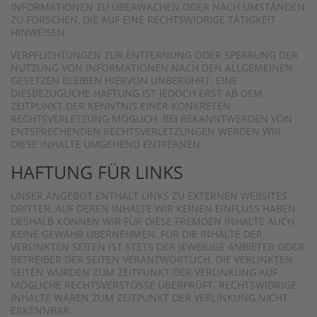
NFORMATIONEN ZU ÜBERWACHEN ODER NACH UMSTÄNDEN Z
U FORSCHEN, DIE AUF EINE RECHTSWIDRIGE TÄTIGKEIT H
INWEISEN.
VERPFLICHTUNGEN ZUR ENTFERNUNG ODER SPERRUNG DER
NUTZUNG VON INFORMATIONEN NACH DEN ALLGEMEINEN
GESETZEN BLEIBEN HIERVON UNBERÜHRT. EINE
DIESBEZÜGLICHE HAFTUNG IST JEDOCH ERST AB DEM
ZEITPUNKT DER KENNTNIS EINER KONKRETEN
RECHTSVERLETZUNG MÖGLICH. BEI BEKANNTWERDEN VON
ENTSPRECHENDEN RECHTSVERLETZUNGEN WERDEN WIR
DIESE INHALTE UMGEHEND ENTFERNEN.
HAFTUNG FÜR LINKS
UNSER ANGEBOT ENTHÄLT LINKS ZU EXTERNEN WEBSITES
DRITTER, AUF DEREN INHALTE WIR KEINEN EINFLUSS HABEN.
DESHALB KÖNNEN WIR FÜR DIESE FREMDEN INHALTE AUCH
KEINE GEWÄHR ÜBERNEHMEN. FÜR DIE INHALTE DER
VERLINKTEN SEITEN IST STETS DER JEWEILIGE ANBIETER ODER
BETREIBER DER SEITEN VERANTWORTLICH. DIE VERLINKTEN
SEITEN WURDEN ZUM ZEITPUNKT DER VERLINKUNG AUF
MÖGLICHE RECHTSVERSTÖSSE ÜBERPRÜFT. RECHTSWIDRIGE I
NHALTE WAREN ZUM ZEITPUNKT DER VERLINKUNG NICHT E
RKENNBAR.