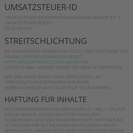
UMSATZSTEUER-ID
UMSATZSTEUER-IDENTIFIKATIONSNUMMER GEMÄSS §27 A U
MSATZSTEUERGESETZ:
DE 220363462
STREITSCHLICHTUNG
DIE EUROPÄISCHE KOMMISSION STELLT EINE PLATTFORM ZUR
ONLINE-STREITBEILEGUNG (OS) BEREIT:
HTTPS://EC.EUROPA.EU/CONSUMERS/ODR
.
UNSERE E-MAIL-ADRESSE FINDEN SIE OBEN IM IMPRESSUM.
WIR SIND NICHT BEREIT ODER VERPFLICHTET, AN
STREITBEILEGUNGSVERFAHREN VOR EINER
VERBRAUCHERSCHLICHTUNGSSTELLE TEILZUNEHMEN.
HAFTUNG FÜR INHALTE
ALS DIENSTEANBIETER SIND WIR GEMÄSS § 7 ABS.1 TMG FÜR E
IGENE INHALTE AUF DIESEN SEITEN NACH DEN A
LLGEMEINEN GESETZEN VERANTWORTLICH. NACH §§ 8 BIS 1
0 TMG SIND WIR ALS DIENSTEANBIETER JEDOCH NICHT V
ERPFLICHTET, ÜBERMITTELTE ODER GESPEICHERTE FREMDE I