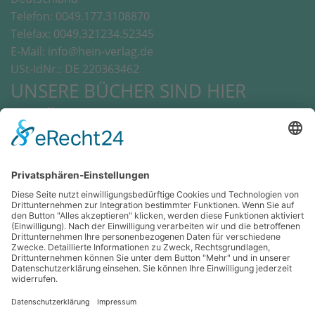
Telefon: 0049.177.3108870
Telefax: 0049.321234.52345
E-Mail: info@hein-verlag.de
USt-IdNr.: DE 220363462
UNSERE BÜCHER SIND HIER
ERHÄLTLICH