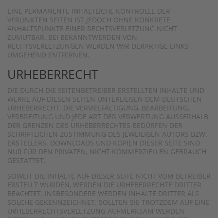
EINE PERMANENTE INHALTLICHE KONTROLLE DER
VERLINKTEN SEITEN IST JEDOCH OHNE KONKRETE
ANHALTSPUNKTE EINER RECHTSVERLETZUNG NICHT
ZUMUTBAR. BEI BEKANNTWERDEN VON
RECHTSVERLETZUNGEN WERDEN WIR DERARTIGE LINKS
UMGEHEND ENTFERNEN.
URHEBERRECHT
DIE DURCH DIE SEITENBETREIBER ERSTELLTEN INHALTE UND
WERKE AUF DIESEN SEITEN UNTERLIEGEN DEM DEUTSCHEN
URHEBERRECHT. DIE VERVIELFÄLTIGUNG, BEARBEITUNG,
VERBREITUNG UND JEDE ART DER VERWERTUNG AUSSERHALB D
ER GRENZEN DES URHEBERRECHTES BEDÜRFEN DER S
CHRIFTLICHEN ZUSTIMMUNG DES JEWEILIGEN AUTORS BZW. E
RSTELLERS. DOWNLOADS UND KOPIEN DIESER SEITE SIND N
UR FÜR DEN PRIVATEN, NICHT KOMMERZIELLEN GEBRAUCH G
ESTATTET.
SOWEIT DIE INHALTE AUF DIESER SEITE NICHT VOM BETREIBER
ERSTELLT WURDEN, WERDEN DIE URHEBERRECHTE DRITTER
BEACHTET. INSBESONDERE WERDEN INHALTE DRITTER ALS
SOLCHE GEKENNZEICHNET. SOLLTEN SIE TROTZDEM AUF EINE
URHEBERRECHTSVERLETZUNG AUFMERKSAM WERDEN,