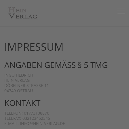
IMPRESSUM
ANGABEN GEMÄSS § 5 TMG
INGO HEDRICH
HEIN VERLAG
DÖBELNER STRASSE 11
04749 OSTRAU
KONTAKT
TELEFON: 01773108870
TELEFAX: 032123452345
E-MAIL: INFO@HEIN-VERLAG.DE